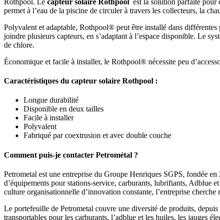
Rothpool. Le
capteur solaire Rothpool
est la solution parfaite pour
permet à l’eau de la piscine de circuler à travers les collecteurs, la ch
Polyvalent et adaptable, Rothpool® peut être installé dans différentes 
joindre plusieurs capteurs, en s’adaptant à l’espace disponible. Le syst
de chlore.
Économique et facile à installer, le Rothpool® nécessite peu d’accessoi
Caractéristiques du
capteur solaire Rothpool
:
Longue durabilité
Disponible en deux tailles
Facile à installer
Polyvalent
Fabriqué par coextrusion et avec double couche
Comment puis-je contacter Petrométal ?
Petrometal est une entreprise du Groupe Henriques SGPS, fondée en 2003
d’équipements pour stations-service, carburants, lubrifiants, Adblue et
culture organisationnelle d’innovation constante, l’entreprise cherche 
Le portefeuille de Petrometal couvre une diversité de produits, depuis l
transportables pour les carburants, l’adblue et les huiles, les jauges