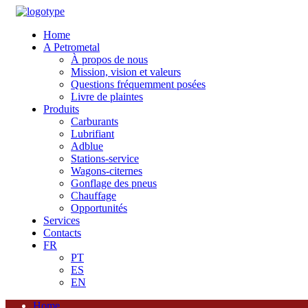
Home
A Petrometal
À propos de nous
Mission, vision et valeurs
Questions fréquemment posées
Livre de plaintes
Produits
Carburants
Lubrifiant
Adblue
Stations-service
Wagons-citernes
Gonflage des pneus
Chauffage
Opportunités
Services
Contacts
FR
PT
ES
EN
Home