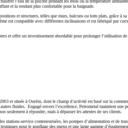
 chauffer l’eau de la piscine pendant les mois où la température ambiante
auffant et la rendant plus confortable pour la baignade.
positions et structures, telles que murs, balcons ou toits plats, grâce à
ème est compatible avec différentes inclinaisons et est fabriqué par coext
res et offre un investissement abordable pour prolonger l’utilisation de
 et située à Ourém, dont le champ d’activité est basé sur la commercial
 autres fluides.
Engagé envers l’excellence, Petrometal maintient une po
non seulement à répondre, mais à dépasser les attentes de ses clients.
es stations-service conteneurisées, les pompes d’alimentation et de transf
 électroniques pour le gonflage des pneus et une large gamme d’équipemen