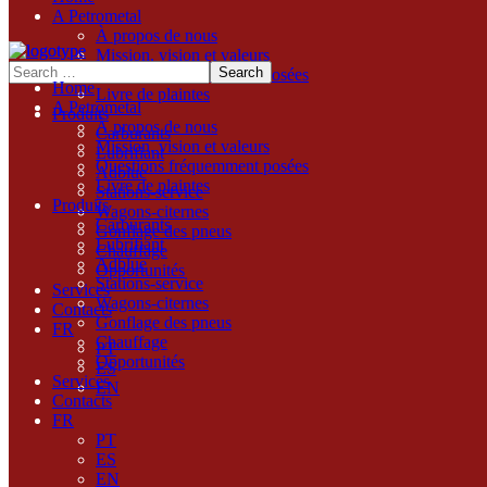
A Petrometal
À propos de nous
Mission, vision et valeurs
Questions fréquemment posées
Home
Livre de plaintes
A Petrometal
Produits
À propos de nous
Carburants
Mission, vision et valeurs
Lubrifiant
Questions fréquemment posées
Adblue
Livre de plaintes
Stations-service
Produits
Wagons-citernes
Carburants
Gonflage des pneus
Lubrifiant
Chauffage
Adblue
Opportunités
Stations-service
Services
Wagons-citernes
Contacts
Gonflage des pneus
FR
Chauffage
PT
Opportunités
ES
Services
EN
Contacts
FR
PT
ES
EN