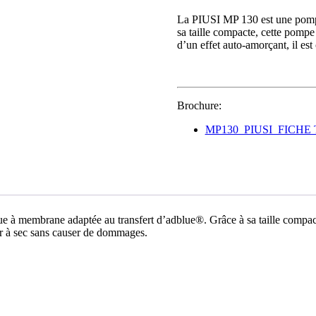
La PIUSI MP 130 est une pomp
sa taille compacte, cette pompe 
d’un effet auto-amorçant, il es
Brochure:
MP130_PIUSI_FICH
mbrane adaptée au transfert d’adblue®. Grâce à sa taille compacte, ce
ner à sec sans causer de dommages.