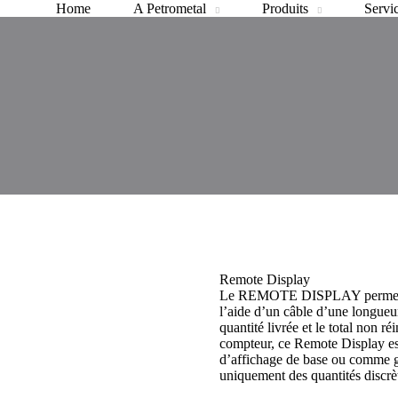
Home
A Petrometal
Produits
Servi
Remote Display
Le REMOTE DISPLAY permet de c
l’aide d’un câble d’une longueu
quantité livrée et le total non r
compteur, ce Remote Display es
d’affichage de base ou comme g
uniquement des quantités discrè