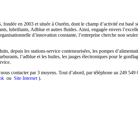
ondée en 2003 et située à Ourém, dont le champ d’activité est basé sur 
ts, lubrifiants, Adblue et autres fluides. Ainsi,
engagée envers l’excelle
rganisationnelle d’innovation constante, l’entreprise cherche non seulem
its, depuis les stations-service conteneurisées, les pompes d’alimentatio
 carburants, l’adblue et les huiles, les jauges électroniques pour le gon
rvice.
z nous contacter par 3 moyens. Tout d’abord, par téléphone au 249 549 
ook
ou
Site Internet
).