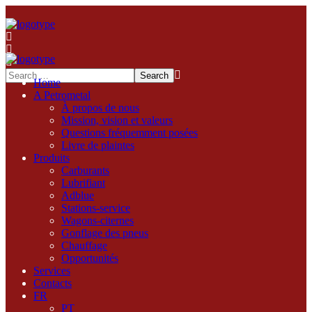
Home
A Petrometal
À propos de nous
Mission, vision et valeurs
Questions fréquemment posées
Livre de plaintes
Produits
Carburants
Lubrifiant
Adblue
Stations-service
Wagons-citernes
Gonflage des pneus
Chauffage
Opportunités
Services
Contacts
FR
PT