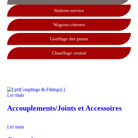
Stations-service
Wagons-citernes
Gonflage des pneus
Chauffage central
Ler mais
Accouplements/Joints et Accessoires
Ler mais