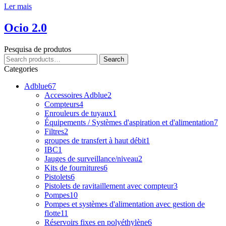
Ler mais
Ocio 2.0
Pesquisa de produtos
Search
Search
for:
Categories
Adblue
67
Accessoires Adblue
2
Compteurs
4
Enrouleurs de tuyaux
1
Équipements / Systèmes d'aspiration et d'alimentation
7
Filtres
2
groupes de transfert à haut débit
1
IBC
1
Jauges de surveillance/niveau
2
Kits de fournitures
6
Pistolets
6
Pistolets de ravitaillement avec compteur
3
Pompes
10
Pompes et systèmes d'alimentation avec gestion de
flotte
11
Réservoirs fixes en polyéthylène
6