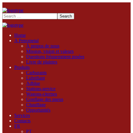
Home
A Petrometal
À propos de nous
Mission, vision et valeurs
Questions fréquemment posées
Livre de plaintes
Produits
Carburants
Lubrifiant
Adblue
Stations-service
Wagons-citernes
Gonflage des pneus
Chauffage
Opportunités
Services
Contacts
FR
PT