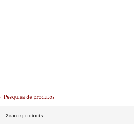
Réservoi
Réservoi
Réservo
Pesquisa de produtos