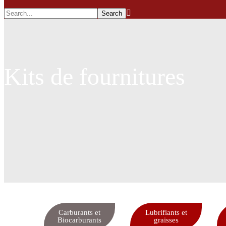
Kits de fournitures
Carburants et
Lubrifiants et
Biocarburants
graisses