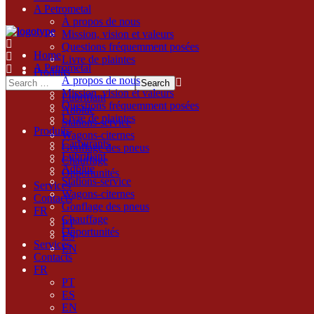
A Petrometal
À propos de nous
Mission, vision et valeurs
Questions fréquemment posées
Home
Livre de plaintes
A Petrometal
Produits
À propos de nous
Carburants
Mission, vision et valeurs
Lubrifiant
Questions fréquemment posées
Adblue
Livre de plaintes
Stations-service
Produits
Wagons-citernes
Carburants
Gonflage des pneus
Lubrifiant
Chauffage
Adblue
Opportunités
Stations-service
Services
Wagons-citernes
Contacts
Gonflage des pneus
FR
Chauffage
PT
Opportunités
ES
Services
EN
Contacts
FR
PT
ES
EN