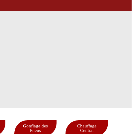
Gonflage des
Chauffage
Pneus
Central