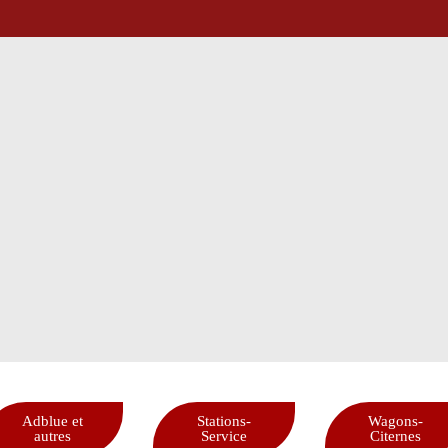
Adblue et
Stations-
Wagons-
autres
Service
Citernes